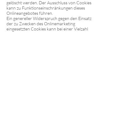
gelöscht werden. Der Ausschluss von Cookies
kann zu Funktionseinschränkungen dieses
Onlineangebotes führen.
Ein genereller Widerspruch gegen den Einsatz
der zu Zwecken des Onlinemarketing
eingesetzten Cookies kann bei einer Vielzahl
der Dienste, vor allem im Fall des Trackings,
über die US-amerikanische
Seite
http://www.aboutads.info/choices/
oder
die EU-
Seite
http://www.youronlinechoices.com/
erklä
rt werden. Des Weiteren kann die
Speicherung von Cookies mittels deren
Abschaltung in den Einstellungen des
Browsers erreicht werden. Bitte beachten Sie,
dass dann gegebenenfalls nicht alle
Funktionen dieses Onlineangebotes genutzt
werden können
Server-Log-Dateien
Der Provider der Seiten erhebt und speichert
automatisch Informationen in so genannten
Server-Log-Dateien, die Ihr Browser
automatisch an uns übermittelt. Dies sind: